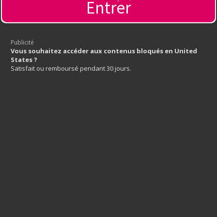
Entrer
limite !
Publicité
Vous souhaitez accéder aux contenus bloqués en United
States ?
Satisfait ou remboursé pendant 30 jours.
Tous droits réservés
Mentions légales
Abuse